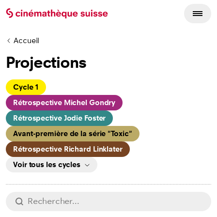
Accueil
Projections
Cycles
Cycle 1
Rétrospective Michel Gondry
Rétrospective Jodie Foster
Avant-première de la série "Toxic"
Rétrospective Richard Linklater
Voir tous les cycles
Aussi à l'affiche
Rechercher
chercher
Rétrospective Wim Wenders (1ère partie)