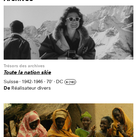
Trésors des archives
Toute la nation skie
Suisse
·
1942-1946
·
70'
·
DC
6 (10)
De
Réalisateur divers