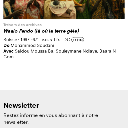
Trésors des archives
Waalo Fendo (là où la terre gèle)
Suisse
·
1997
·
67'
·
v.o. s-t fr.
·
DC
14 (16)
De
Mohammed Soudani
Avec
Saidou Moussa Ba, Souleymane Ndiaye, Baara N
Gom
Newsletter
Restez informé en vous abonnant à notre
newsletter.